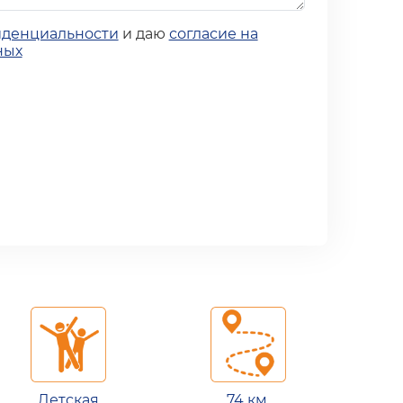
иденциальности
и даю
согласие на
ных
Детская
74 км.