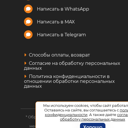
Написать в WhatsApp
Написать в MAX
Написать в Telegram
Способы оплаты, возврат
Согласие на обработку персональных
данных
Политика конфиденциальности в
отношении обработки персональных
данных
Мы используем cookies, чтобы сайт работал
Оставаясь на сайте, вы соглашаетесь с
пол
конфиденциальности
. А также даёте
согла
* Обращаем ваше внимание на то, что данный интер
обработку персональных данных
публичной офертой, определяемой положениям
менеджерам. Данный ресурс является информацион
Хорошо