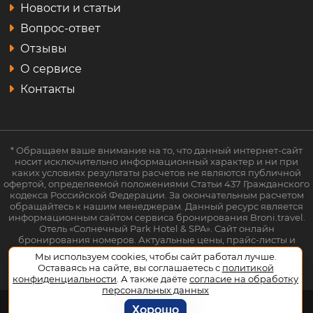
Новости и статьи
Вопрос-ответ
Отзывы
О сервисе
Контакты
* Обращаем ваше внимание на то, что данный интернет-сайт
носит исключительно информационный характер и ни при
каких условиях результаты расчетов не являются публичной
офертой, определяемой положениями Статьи 437 Гражданского
кодекса Российской Федерации. За окончательным расчетом
обращайтесь к нашим менеджерам. Данный ресурс является
информационным сайтом сервиса бронирования Broni.travel.
Отель «Солнечный Park Hotel & SPA». Сайт онлайн
бронирования номеров. Актуальные цены, прайс-листы и
наличие мест. Акции и спецпредложения. Выгодное
Мы используем cookies, чтобы сайт работал лучше.
бронирование. Индивидуальный менеджер. Не является
Оставаясь на сайте, вы соглашаетесь с
политикой
официальным сайтом объекта размещения.
конфиденциальности
. А также даёте
согласие на обработку
персональных данных
Хорошо