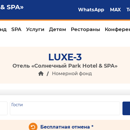
 & SPA»
WhatsApp
MAX
T
нд
SPA
Услуги
Детям
Рестораны
Конфере
LUXE-3
Отель «Солнечный Park Hotel & SPA»
Номерной фонд
Гости
Бесплатная отмена *