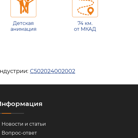
Детская
74 км.
анимация
от МКАД
индустрии:
С502024002002
Информация
Новости и статьи
Вопрос-ответ